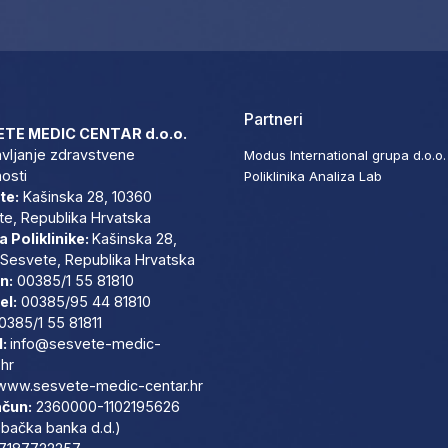
Partneri
TE MEDIC CENTAR d.o.o.
vljanje zdravstvene
Modus International grupa d.o.o.
nosti
Poliklinika Analiza Lab
te:
Kašinska 28, 10360
e, Republika Hrvatska
 Poliklinike:
Kašinska 28,
Sesvete, Republika Hrvatska
n:
00385/1 55 81810
el:
00385/95 44 81810
0385/1 55 81811
l:
info@sesvete-medic-
.hr
www.sesvete-medic-centar.
hr
ačun:
2360000-1102195626
bačka banka d.d.)