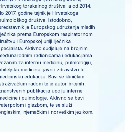
Hrvatskog torakalnog društva, a od 2014.
do 2017. godine tajnik je Hrvatskoga
pulmološkog društva. Istodobno,
predstavnik je Europskog udruženja mladih
liječnika prema Europskom respiratornom
društvu i Europskoj uniji liječnika
specijalista. Aktivno sudjeluje na brojnim
međunarodnim radionicama i edukacijama
vezanim za internu medicinu, pulmologiju,
obiteljsku medicinu, javno zdravstvo te
medicinsku edukaciju. Bavi se kliničkim
istraživačkim radom te je autor brojnih
znanstvenih publikacija upolju interne
medicine i pulmologije. Aktivno se bavi
vaterpolom i glazbom, te se služi
engleskim, njemačkim i norveškim jezikom.