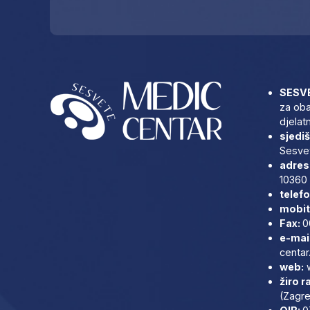
SESVE
za oba
djelat
sjediš
Sesvet
adresa
10360 
telefo
mobit
Fax:
0
e-mai
centar
web:
žiro r
(Zagre