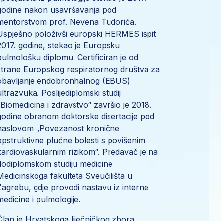
godine nakon usavršavanja pod
mentorstvom prof. Nevena Tudorića.
Uspješno položivši europski HERMES ispit
2017. godine, stekao je Europsku
pulmološku diplomu. Certificiran je od
strane Europskog respiratornog društva za
obavljanje endobronhalnog (EBUS)
ultrazvuka. Poslijediplomski studij
„Biomedicina i zdravstvo“ završio je 2018.
godine obranom doktorske disertacije pod
naslovom „Povezanost kronične
opstruktivne plućne bolesti s povišenim
kardiovaskularnim rizikom“. Predavač je na
dodiplomskom studiju medicine
Medicinskoga fakulteta Sveučilišta u
Zagrebu, gdje provodi nastavu iz interne
medicine i pulmologije.
Član je Hrvatskoga liječničkog zbora,