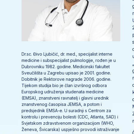
Dr.sc. Đivo Ljubičić, dr. med., specijalist interne
medicine i subspecijalist pulmologije, rođen je u
Dubrovniku 1982. godine. Medicinski fakultet
Sveučilišta u Zagrebu upisao je 2001. godine.
Dobitnik je Rektorove nagrade 2006. godine.
Tijekom studija bio je član izvršnog odbora
Europskog udruženja studenata medicine
(EMSA), znanstveni ravnatelj i glavni urednik
znanstvenog časopisa JEMSA, a potom i
predsjednik EMSA-e. U suradnji s Centrom za
kontrolu i prevenciju bolesti (CDC, Atlanta, SAD) i
Svjetskom zdravstvenom organizacijom (WHO,
Ženeva, Švicarska) uspješno provodi istraživanje