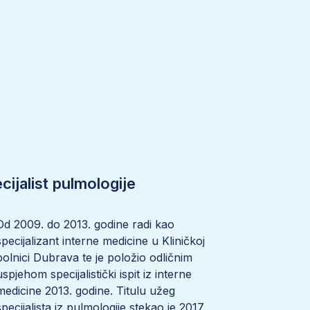
cijalist pulmologije
Od 2009. do 2013. godine radi kao
specijalizant interne medicine u Kliničkoj
bolnici Dubrava te je položio odličnim
uspjehom specijalistički ispit iz interne
medicine 2013. godine. Titulu užeg
specijalista iz pulmologije stekao je 2017.